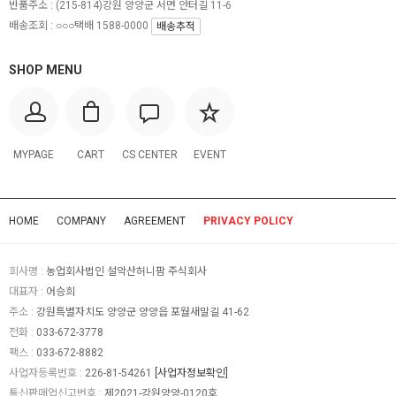
반품주소 :
(215-814)강원 양양군 서면 안터길 11-6
배송조회 : ○○○택배 1588-0000
배송추적
SHOP MENU
MYPAGE
CART
CS CENTER
EVENT
HOME
COMPANY
AGREEMENT
PRIVACY POLICY
회사명 :
농업회사법인 설악산허니팜 주식회사
대표자 :
어승희
주소 :
강원특별자치도 양양군 양양읍 포월새말길 41-62
전화 :
033-672-3778
팩스 :
033-672-8882
사업자등록번호 :
226-81-54261
[사업자정보확인]
통신판매업신고번호 :
제2021-강원양양-0120호