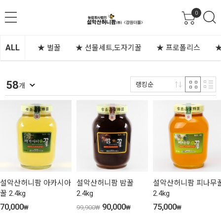
0
ALL
★ 벌꿀
★ 선물세트,도자기꿀
★ 프로폴리스
58
랭킹순
개
설악산허니팜 아카시아
설악산허니팜 밤꿀
설악산허니팜 피나무
꿀 2.4kg
2.4kg
2.4kg
70,000
90,000
75,000
₩
99,900
₩
₩
₩