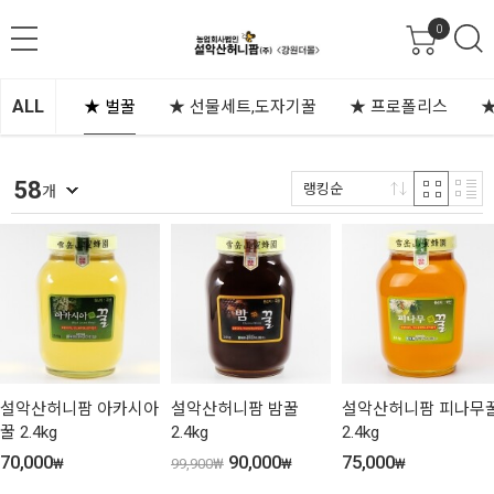
0
ALL
★ 벌꿀
★ 선물세트,도자기꿀
★ 프로폴리스
58
랭킹순
개
설악산허니팜 아카시아
설악산허니팜 밤꿀
설악산허니팜 피나무
꿀 2.4kg
2.4kg
2.4kg
70,000
90,000
75,000
₩
99,900
₩
₩
₩